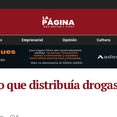
as
Empresarial
Opinión
Cultura
 que distribuía drogas
0
 AM