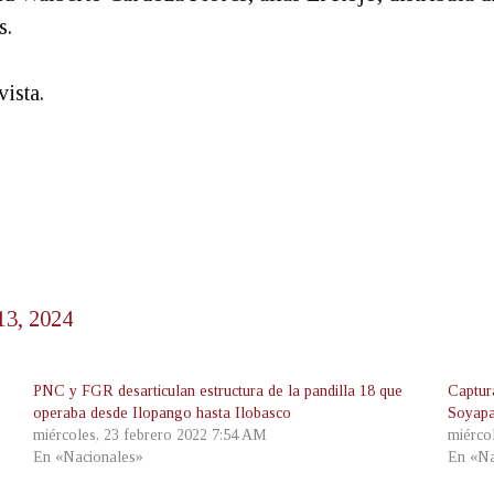
s.
vista.
13, 2024
PNC y FGR desarticulan estructura de la pandilla 18 que
Captur
operaba desde Ilopango hasta Ilobasco
Soyap
miércoles, 23 febrero 2022 7:54 AM
miérco
En «Nacionales»
En «Na