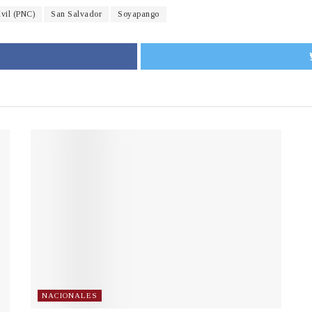
ivil (PNC)
San Salvador
Soyapango
NACIONALES