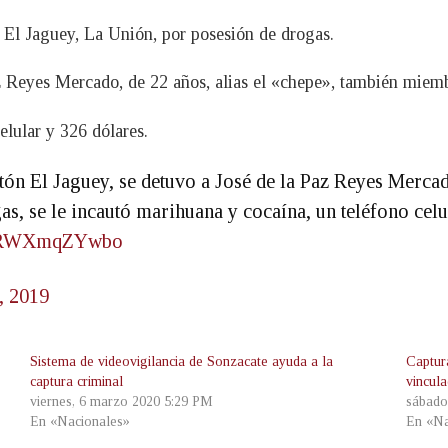
n El Jaguey, La Unión, por posesión de drogas.
z Reyes Mercado, de 22 años, alias el «chepe», también miemb
elular y 326 dólares.
ón El Jaguey, se detuvo a José de la Paz Reyes Mercado
as, se le incautó marihuana y cocaína, un teléfono cel
om/RWXmqZYwbo
, 2019
Sistema de videovigilancia de Sonzacate ayuda a la
Captur
captura criminal
vincul
viernes, 6 marzo 2020 5:29 PM
sábado
En «Nacionales»
En «Na