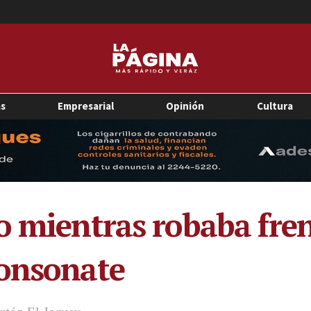
as
Empresarial
Opinión
Cultura
o mientras robaba fre
Sonsonate