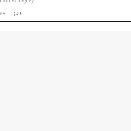
antón El Jaguey
0
5 PM