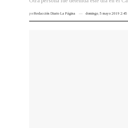
Otra persona fue detenida este día en el C
por
Redacción Diario La Página
domingo, 5 mayo 2019 2:4