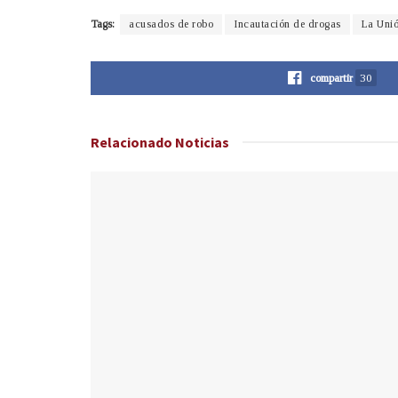
Tags:
acusados de robo
Incautación de drogas
La Uni
compartir
30
Relacionado
Noticias