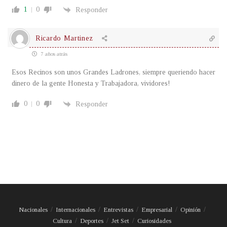
1
0
Responder
Ricardo Martinez
7 años atrás
Esos Recinos son unos Grandes Ladrones, siempre queriendo hacer
dinero de la gente Honesta y Trabajadora, vividores!
0
0
Responder
Nacionales
Internacionales
Entrevistas
Empresarial
Opinión
Cultura
Deportes
Jet Set
Curiosidades