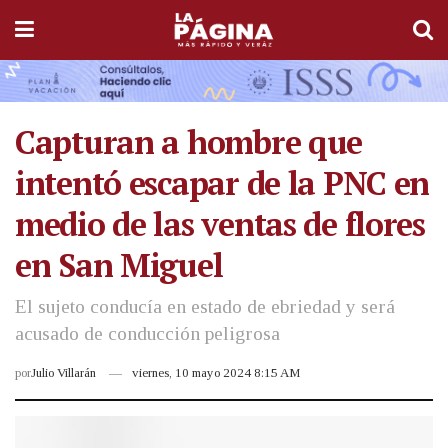
Capturan a hombre que
intentó escapar de la PNC en
medio de las ventas de flores
en San Miguel
El sujeto conducía en estado de ebriedad y será
acusado de conducción peligrosa
por
Julio Villarán
viernes, 10 mayo 2024 8:15 AM