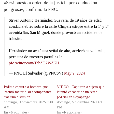
«Será puesto a orden de la justicia por conducción
peligrosa», confirmó la PNC.
Stiven Antonio Hernández Guevara, de 19 años de edad,
conducía ebrio sobre la calle Chaparrastique entre la 1ª y 5ª
avenida Sur, San Miguel, donde provocó un accidente de
tránsito.
Hernández no acató una señal de alto, aceleró su vehículo,
pero una de nuestras patrullas lo…
pic.twitter.com/TcbdD7WdKH
— PNC El Salvador (@PNCSV)
May 9, 2024
Policía captura a hombre que
VIDEO | Capturan a sujeto que
intentó matar a su acompañante
intentó escapar de un retén
tras una discusión
policial en Soyapango
domingo, 9 noviembre 2025 8:30
domingo, 5 diciembre 2021 6:10
AM
PM
En «Nacionales»
En «Nacionales»