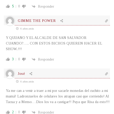
5
0
Responder
GIMME THE POWER
6 años atrás
Y QUIJANO Y EL ALCALDE DE SAN SALVADOR
CUANDO?….. CON ESTOS BICHOS QUIEREN HACER EL
SHOW..!!!
3
0
Responder
José
6 años atrás
Ya me can a venir a traer a mi por sacarle monedas del cuchito a mi
mamá! Ladronzuelos de celulares los atrapan casi que corriendo! Al
Tacua y a Menso. . .Dios los va a castigar!! Puya que Risa da esto!!!
2
0
Responder