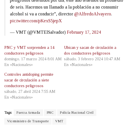
peligrosos detenidos por día; este año tenemos un promedio
de seis. Hacemos un llamado a la población a no consumir
alcohol si va a conducir”, director
@AlfredoAlvayero
.
pic.twitter.com/pKexS5jepX
— VMT (@VMTElSalvador)
February 17, 2024
PNC y VMT sorprenden a 14
Ubican y sacan de circulación a
conductores peligrosos
dos conductores peligrosos
domingo, 17 marzo 2024 8:01 AM
sábado, 3 febrero 2024 10:47 AM
En «Nacionales»
En «Nacionales»
Controles antidoping permite
sacar de circulación a siete
conductores peligrosos
sábado, 27 abril 2024 7:55 AM
En «Nacionales»
Tags:
Fuerza Armada
PNC
Policía Nacional Civil
Viceministro de Transporte
VMT