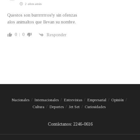
2 años atrás
Questos son burrrrrrros!y sin ofenzas
alos animaltos que llevan su nombre.
0
0
Responder
Nacionales
Internacionales
Entrevistas
Empresarial
Opinión
Cultura
Deportes
Jet Set
Curiosidades
Contáctanos: 2246-0616