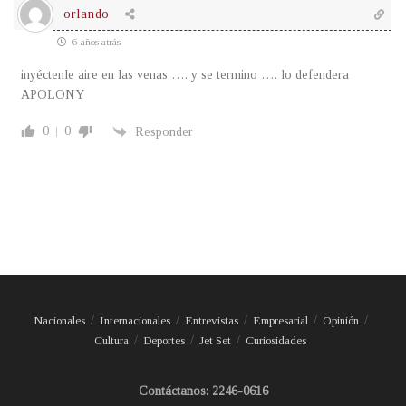
orlando
6 años atrás
inyéctenle aire en las venas …. y se termino …. lo defendera
APOLONY
0
0
Responder
Nacionales
Internacionales
Entrevistas
Empresarial
Opinión
Cultura
Deportes
Jet Set
Curiosidades
Contáctanos: 2246-0616