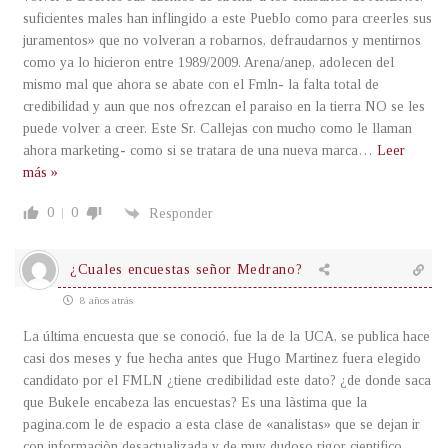
suficientes males han inflingido a este Pueblo como para creerles sus
juramentos» que no volveran a robarnos, defraudarnos y mentirnos
como ya lo hicieron entre 1989/2009. Arena/anep, adolecen del
mismo mal que ahora se abate con el Fmln- la falta total de
credibilidad y aun que nos ofrezcan el paraiso en la tierra NO se les
puede volver a creer. Este Sr. Callejas con mucho como le llaman
ahora marketing- como si se tratara de una nueva marca
…
Leer
más »
0
0
Responder
¿Cuales encuestas señor Medrano?
8 años atrás
La última encuesta que se conoció, fue la de la UCA, se publica hace
casi dos meses y fue hecha antes que Hugo Martinez fuera elegido
candidato por el FMLN ¿tiene credibilidad este dato? ¿de donde saca
que Bukele encabeza las encuestas? Es una làstima que la
pagina.com le de espacio a esta clase de «analistas» que se dejan ir
con informaciòn desactualizada y de muy dudoso rigor cientifico.