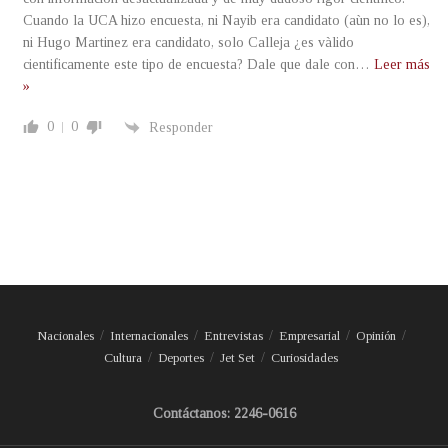
Cuando la UCA hizo encuesta, ni Nayib era candidato (aùn no lo es),
ni Hugo Martinez era candidato, solo Calleja ¿es vàlido
cientificamente este tipo de encuesta? Dale que dale con
…
Leer más
»
0
0
Responder
Nacionales
Internacionales
Entrevistas
Empresarial
Opinión
Cultura
Deportes
Jet Set
Curiosidades
Contáctanos: 2246-0616