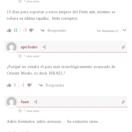
7 años atrás
15 días para soportar a estos ineptos del Fmln aún, mínimo se
robara su última tajadita , fmln corruptos
11
-5
Responder
Ver Respuestas
(2)
apolonio
7 años atrás
¡Porqué no vendrá el país más tecnológicamente avanzado de
Oriente Medio, es decir ISRAEL?
0
-1
Responder
Juan
7 años atrás
Adiós frentudos, adiós arenazis… Su extinción viene…