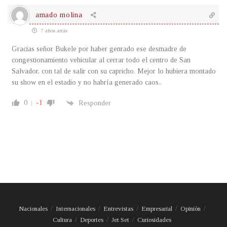
amado molina
7 años atrás
Gracias señor Bukele por haber genrado ese desmadre de
congestionamiento vehicular al cerrar todo el centro de San
Salvador, con tal de salir con su capricho. Mejor lo hubiera montado
su show en el estadio y no habría generado caos..
0
-1
Responder
Nacionales
Internacionales
Entrevistas
Empresarial
Opinión
Cultura
Deportes
Jet Set
Curiosidades