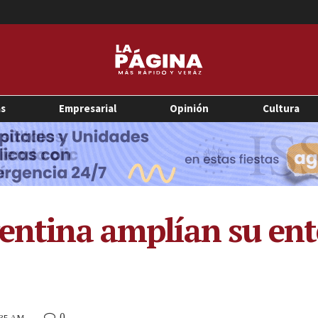
as
Empresarial
Opinión
Cultura
gentina amplían su en
0
0:35 AM