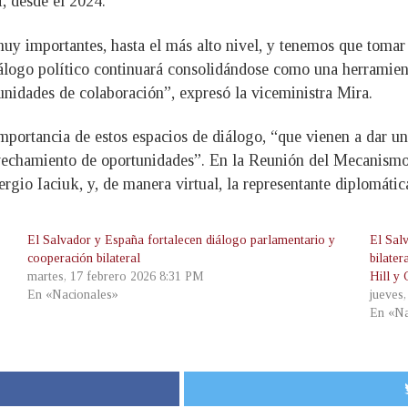
, desde el 2024.
y importantes, hasta el más alto nivel, y tenemos que tomar v
logo político continuará consolidándose como una herramienta
unidades de colaboración”, expresó la viceministra Mira.
a importancia de estos espacios de diálogo, “que vienen a dar u
ovechamiento de oportunidades”. En la Reunión del Mecanismo 
ergio Iaciuk, y, de manera virtual, la representante diplomát
El Salvador y España fortalecen diálogo parlamentario y
El Sal
cooperación bilateral
bilate
martes, 17 febrero 2026 8:31 PM
Hill y
En «Nacionales»
jueves,
En «Na