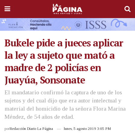
Bukele pide a jueces aplicar
la ley a sujeto que mató a
madre de 2 policías en
Juayúa, Sonsonate
El mandatario confirmó la captura de uno de los
sujetos y del cual dijo que era autor intelectual y
material del homicidio de la señora Flora Marina
Méndez, de 54 años de edad.
por
Redacción Diario La Página
lunes, 5 agosto 2019 3:05 PM