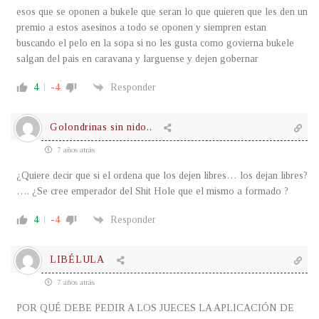
esos que se oponen a bukele que seran lo que quieren que les den un
premio a estos asesinos a todo se oponen y siempren estan
buscando el pelo en la sopa si no les gusta como govierna bukele
salgan del pais en caravana y larguense y dejen gobernar
4
-4
Responder
Golondrinas sin nido..
7 años atrás
¿Quiere decir que si el ordena que los dejen libres… los dejan libres?
…. ¿Se cree emperador del Shit Hole que el mismo a formado ?
4
-4
Responder
LIBÉLULA
7 años atrás
POR QUÉ DEBE PEDIR A LOS JUECES LA APLICACIÓN DE