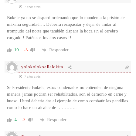
7 años atrás
Bukele ya no se disparó ordenando que lo manden a la prisión de
máxima seguridad…. Debería recapacitar y dejar de imitar al
trompudo del norte que también dispara la boca sin el cerebro
cargado ! Patéticos los dos casos !!
10
-8
Responder
yolokolokoellalokita
7 años atrás
Sr Presidente Bukele, estos condenados no entienden de ninguna
manera, jamas podran ser rehabilitados, son el demonio en carne y
hueso. Usted deberia dar el ejemplo de como combatir las pandillas
como lo hace un alcalde de …………..
4
-3
Responder