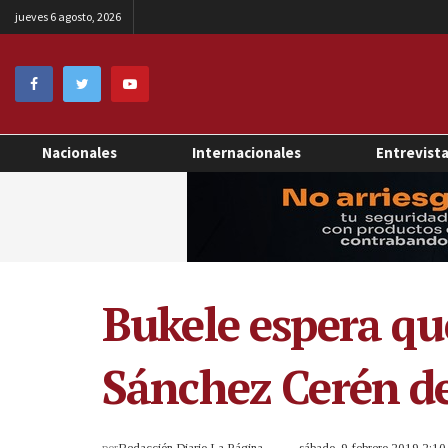
jueves 6 agosto, 2026
Nacionales
Internacionales
Entrevist
Bukele espera qu
Sánchez Cerén de
por
Redacción Diario La Página
sábado, 9 febrero 2019 2:1