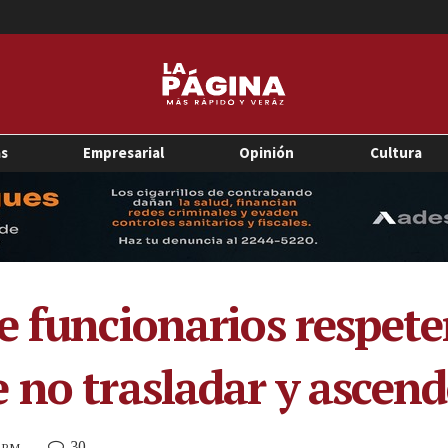
as
Empresarial
Opinión
Cultura
e funcionarios respete
 no trasladar y ascend
30
0 PM