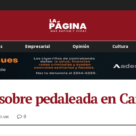
as
Empresarial
Opinión
Cultura
 sobre pedaleada en Ca
0
:53 AM