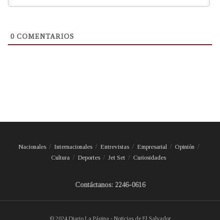
0
COMENTARIOS
Nacionales
Internacionales
Entrevistas
Empresarial
Opinión
Cultura
Deportes
Jet Set
Curiosidades
Contáctanos: 2246-0616
© 2024 Diario La Página - Noticias de El Salvador