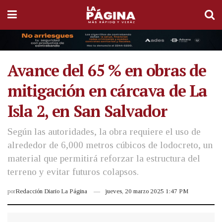
Avance del 65 % en obras de
mitigación en cárcava de La
Isla 2, en San Salvador
Según las autoridades, la obra requiere el uso de
alrededor de 6,000 metros cúbicos de lodocreto, un
material que permitirá reforzar la estructura del
terreno y evitar futuros colapsos.
por
Redacción Diario La Página
jueves, 20 marzo 2025 1:47 PM