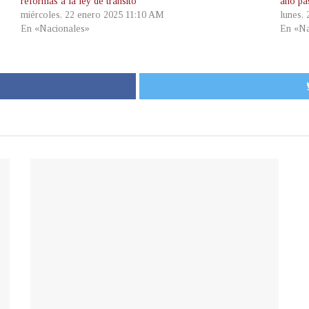
reformas a la ley de trànsito
año pa
miércoles, 22 enero 2025 11:10 AM
lunes,
En «Nacionales»
En «Na