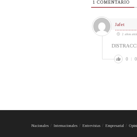
1
COMENTARIO
Jafet
2 años atrá
DISTRACC
0
0
Nacionales
Internacionales
Entrevistas
Empresarial
Opin