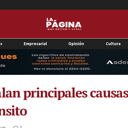
as
Empresarial
Opinión
Cultura
lan principales causas
nsito
1
0 AM