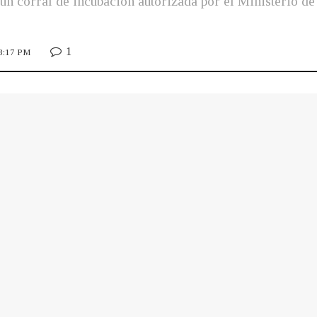
 un corral de incubación autorizada por el Ministerio 
1
 3:17 PM