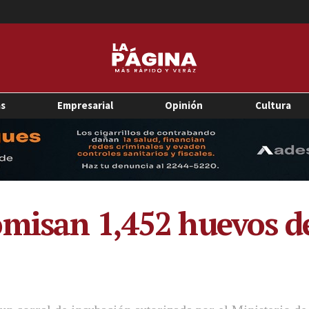
as
Empresarial
Opinión
Cultura
omisan 1,452 huevos d