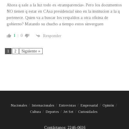
Ahora q sale a la luz todo es «transparencia». Pero los documentos
NO tienen q estar en CAsa presidencial sino en la institucion a la q
pertenece. Quien va a buscar los respaldos a otra oficina de
gobierno? Matando su chucho a tiempo estos sinverguen
1
0
Responder
1
2
Siguiente »
Nacionales
Internacionales
Entrevistas
Empresarial
Opinión
Cultura
Deportes
Jet Set
Curiosidades
Contáctanos: 2246-0616