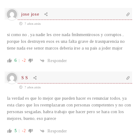
jose jose
7 años atrás
si como no , ya nadie les cree nada fmlnmentirosos y corruptos ,
porque los destruyen esos es una falta grave de trasnparencia no
tiene nada ese senor marcos deberia irse a su pais a joder major
6
-2
Responder
S S
7 años atrás
la verdad es que lo mejor que pueden hacer es renunciar todos, ya
esta claro que los reemplazaran con personas competentes y no con
personas sesgadas, habra trabajo que hacer pero se hara con los
mejores, bueno, eso parece
5
-2
Responder