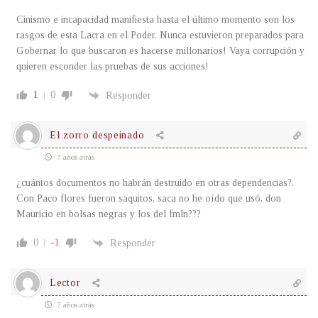
Cinismo e incapacidad manifiesta hasta el último momento son los
rasgos de esta Lacra en el Poder. Nunca estuvieron preparados para
Gobernar lo que buscaron es hacerse millonarios! Vaya corrupción y
quieren esconder las pruebas de sus acciones!
1
0
Responder
El zorro despeinado
7 años atrás
¿cuántos documentos no habrán destruido en otras dependencias?.
Con Paco flores fueron saquitos, saca no he oído que usó, don
Mauricio en bolsas negras y los del fmln???
0
-1
Responder
Lector
7 años atrás