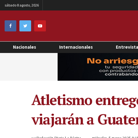
sábado 8 agosto, 2026
Nacionales
Internacionales
Entrevist
Atletismo entreg
viajarán a Guate
por
Redacción Diario La Página
miércoles, 5 marzo 2025 9: