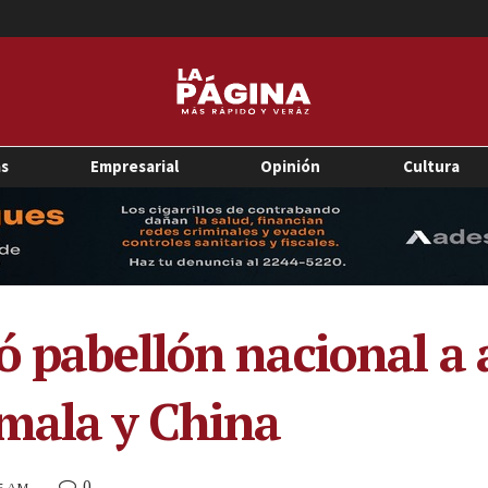
as
Empresarial
Opinión
Cultura
ó pabellón nacional a 
mala y China
0
15 AM