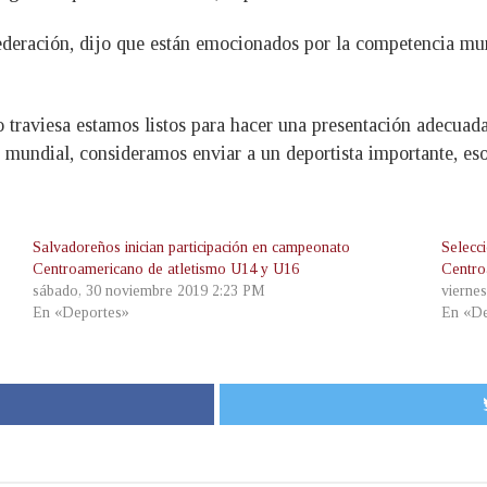
federación, dijo que están emocionados por la competencia mun
raviesa estamos listos para hacer una presentación adecuada y
 mundial, consideramos enviar a un deportista importante, es
Salvadoreños inician participación en campeonato
Selecc
Centroamericano de atletismo U14 y U16
Centro
sábado, 30 noviembre 2019 2:23 PM
vierne
En «Deportes»
En «De