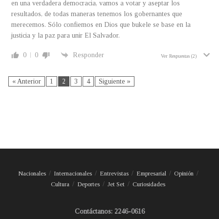
en una verdadera democracia, vamos a votar y aseptar los
resultados, de todas maneras tenemos los gobernantes que
merecemos. Sólo confiemos en Dios que bukele se base en la
justicia y la paz para unir El Salvador.
0
0
Responder
Ver Respuestas
(2)
« Anterior
1
2
3
4
Siguiente »
Nacionales
Internacionales
Entrevistas
Empresarial
Opinión
Cultura
Deportes
Jet Set
Curiosidades
Contáctanos: 2246-0616