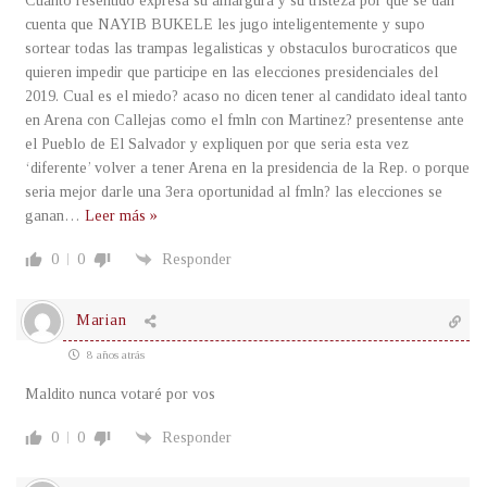
Cuanto resentido expresa su amargura y su tristeza por que se dan
cuenta que NAYIB BUKELE les jugo inteligentemente y supo
sortear todas las trampas legalisticas y obstaculos burocraticos que
quieren impedir que participe en las elecciones presidenciales del
2019. Cual es el miedo? acaso no dicen tener al candidato ideal tanto
en Arena con Callejas como el fmln con Martinez? presentense ante
el Pueblo de El Salvador y expliquen por que seria esta vez
‘diferente’ volver a tener Arena en la presidencia de la Rep. o porque
seria mejor darle una 3era oportunidad al fmln? las elecciones se
ganan
…
Leer más »
0
0
Responder
Marian
8 años atrás
Maldito nunca votaré por vos
0
0
Responder