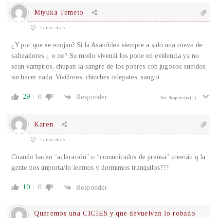
Miyuka Temeto
7 años atrás
¿Y por que se enojan? Si la Asamblea siempre a sido una cueva de
salteadores ¿ o no? Su modo vivendi los pone en evidencia ya no
sean vampiros, chupan la sangre de los pobres con jugosos sueldos
sin hacer nada. Vividores, chinches telepates, sangui
29
0
Responder
Ver Respuestas
(1)
Karen
7 años atrás
Cuando hacen “aclaración” o “comunicados de prensa” creerán q la
gente nos importa/lo leemos y dormimos tranquilos???
10
0
Responder
Queremos una CICIES y que devuelvan lo robado