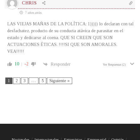
CHRIS
7 años atrás
LAS VIEJAS MAÑAS DE LA POLÍTICA: 1))))) lo declaran con tal
desfachatez, producto de su conducta atávica de parasitar en el
estado y dedicarse al coena. QUE SI CREEN QUE SON
ACTUACIONES ÉTICAS. !!!!SI QUE SON AMORALES.
VEA!!!!!
10
-2
Responder
Ver Respuestas
(2)
1
2
3
…
5
Siguiente »
Nacionales
Internacionales
Entrevistas
Empresarial
Opinión