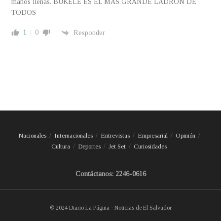
manos llenas. BUKELE ES EL MAS GRANDE LADRÓN DE
TODOS
1
0
Responder
Nacionales
Internacionales
Entrevistas
Empresarial
Opinión
Cultura
Deportes
Jet Set
Curiosidades
Contáctanos: 2246-0616
© 2024 Diario La Página - Noticias de El Salvador