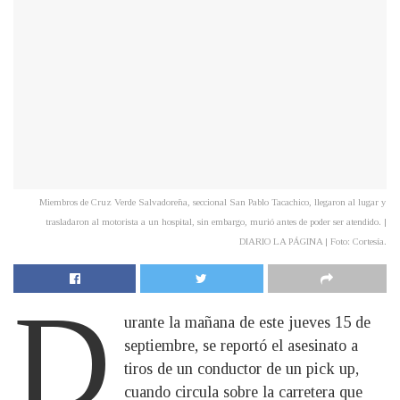
Miembros de Cruz Verde Salvadoreña, seccional San Pablo Tacachico, llegaron al lugar y
trasladaron al motorista a un hospital, sin embargo, murió antes de poder ser atendido. |
DIARIO LA PÁGINA | Foto: Cortesía.
D
urante la mañana de este jueves 15 de
septiembre, se reportó el asesinato a
tiros de un conductor de un pick up,
cuando circula sobre la carretera que