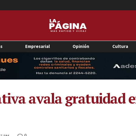
as
Empresarial
Opinión
Cultura
tiva avala gratuidad e
0
:17 PM