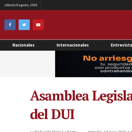
sábado 8 agosto, 2026
Nacionales
Internacionales
Entrevist
Asamblea Legisla
del DUI
por
Redacción Diario La Página
miércoles, 13 mayo 2026 1