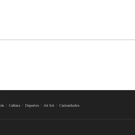
ión
Cultura
Deportes
Jet Set
Curiosidades