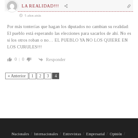
LA REALIDAD!!!
5 años atrás
Por más tonterías que hagan los diputados no cambian su realidad:
El pueblo está esperando las elecciones para sacarlos de ahí. No es
si los otros roban o no… EL PUEBLO YA NO LOS QUIERE EN
LOS CURULES!!!
0
0
Responder
« Anterior
1
2
3
4
Nacionales
Internacionales
Entrevistas
Empresarial
Opinión