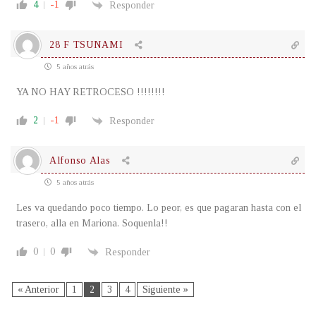
4
-1
Responder
28 F TSUNAMI
5 años atrás
YA NO HAY RETROCESO !!!!!!!!
2
-1
Responder
Alfonso Alas
5 años atrás
Les va quedando poco tiempo. Lo peor, es que pagaran hasta con el
trasero, alla en Mariona. Soquenla!!
0
0
Responder
« Anterior
1
2
3
4
Siguiente »