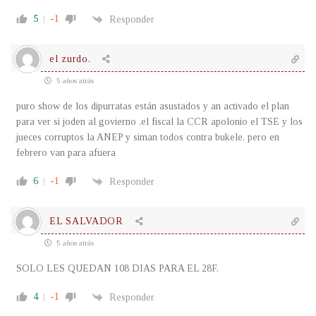
5
-1
Responder
el zurdo.
5 años atrás
puro show de los dipurratas están asustados y an activado el plan
para ver si joden al govierno .el fiscal la CCR apolonio el TSE y los
jueces corruptos la ANEP y siman todos contra bukele. pero en
febrero van para afuera
6
-1
Responder
EL SALVADOR
5 años atrás
SOLO LES QUEDAN 108 DIAS PARA EL 28F.
4
-1
Responder