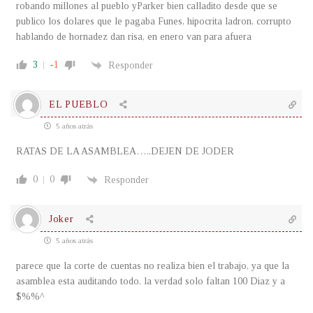
robando millones al pueblo yParker bien calladito desde que se
publico los dolares que le pagaba Funes, hipocrita ladron, corrupto
hablando de hornadez dan risa, en enero van para afuera
3
-1
Responder
EL PUEBLO
5 años atrás
RATAS DE LA ASAMBLEA…..DEJEN DE JODER
0
0
Responder
Joker
5 años atrás
parece que la corte de cuentas no realiza bien el trabajo, ya que la
asamblea esta auditando todo. la verdad solo faltan 100 Diaz y a
$%%^