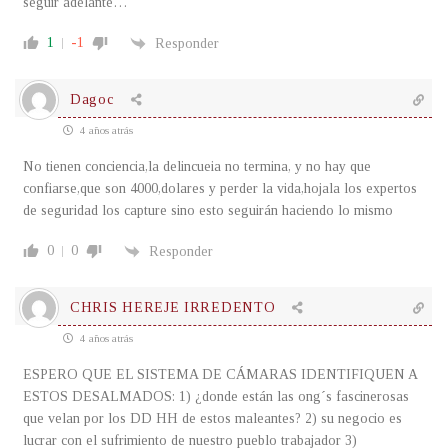
seguir adelante…
1
-1
Responder
Dagoc
4 años atrás
No tienen conciencia,la delincueia no termina, y no hay que
confiarse,que son 4000,dolares y perder la vida,hojala los expertos
de seguridad los capture sino esto seguirán haciendo lo mismo
0
0
Responder
CHRIS HEREJE IRREDENTO
4 años atrás
ESPERO QUE EL SISTEMA DE CÁMARAS IDENTIFIQUEN A
ESTOS DESALMADOS: 1) ¿donde están las ong´s fascinerosas
que velan por los DD HH de estos maleantes? 2) su negocio es
lucrar con el sufrimiento de nuestro pueblo trabajador 3)