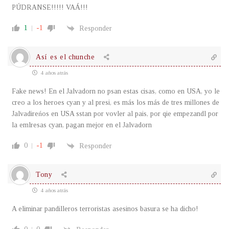
PÚDRANSE!!!!! VAÁ!!!
1
-1
Responder
Así es el chunche
4 años atrás
Fake news! En el Jalvadorn no psan estas cisas, como en USA, yo le
creo a los heroes cyan y al presi, es más los más de tres millones de
Jalvadireńos en USA sstan por vovler al pais, por qie empezandl por
la emlresas cyan, pagan mejor en el Jalvadorn
0
-1
Responder
Tony
4 años atrás
A eliminar pandilleros terroristas asesinos basura se ha dicho!