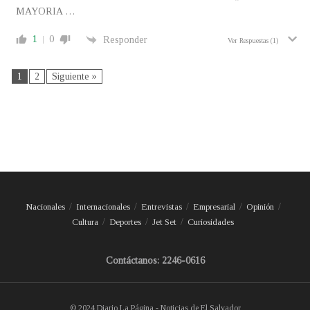
MAYORIA …
1
0
Responder
Ver Respuestas
(1)
1
2
Siguiente »
Nacionales
Internacionales
Entrevistas
Empresarial
Opinión
Cultura
Deportes
Jet Set
Curiosidades
Contáctanos: 2246-0616
© 2024 Diario La Página - Noticias de El Salvador