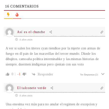
16
COMENTARIOS
Así es el chunche
4 años atrás
A ver si salen los titeres cyan riendkse por la mjerte con armas de
fuego en dl pais de las maravillas del tercer mundo. Dknde los
dibujitos, camoaña politica interminabke y las.mismas historias de
siempre, duermen imdigenas pero cjentan con sus voto
0
-1
Responder
Ver Respuestas
(2)
El talconete verde
4 años atrás
Una enesima vez màs para no anular el regimen de excepcion y