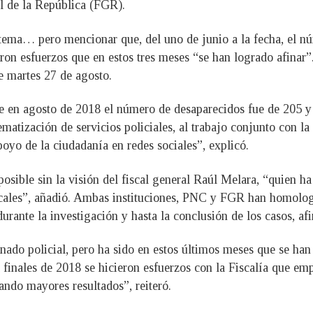
al de la República (FGR).
ema… pero mencionar que, del uno de junio a la fecha, el nú
eron esfuerzos que en estos tres meses “se han logrado afinar
e martes 27 de agosto.
ue en agosto de 2018 el número de desaparecidos fue de 205 
ematización de servicios policiales, al trabajo conjunto con la
oyo de la ciudadanía en redes sociales”, explicó.
posible sin la visión del fiscal general Raúl Melara, “quien h
ales”, añadió. Ambas instituciones, PNC y FGR han homologad
rante la investigación y hasta la conclusión de los casos, af
nado policial, pero ha sido en estos últimos meses que se ha
a finales de 2018 se hicieron esfuerzos con la Fiscalía que e
ando mayores resultados”, reiteró.