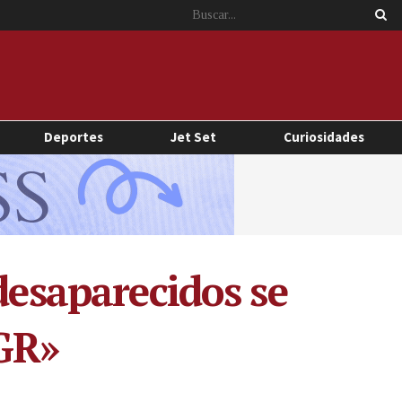
Deportes
Jet Set
Curiosidades
desaparecidos se
FGR»