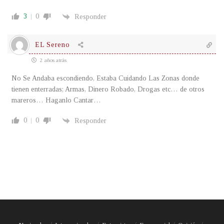
3
0
Responder
EL Sereno
2 años atrás
No Se Andaba escondiendo, Estaba Cuidando Las Zonas donde
tienen enterradas; Armas, Dinero Robado, Drogas etc… de otros
mareros… Haganlo Cantar…
0
0
Responder