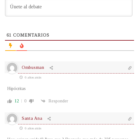
61
COMENTARIOS
Ombusman
6 años atrás
Hipócritas
12
0
Responder
Santa Ana
6 años atrás