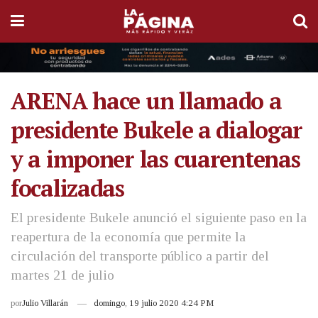
ARENA hace un llamado a
presidente Bukele a dialogar
y a imponer las cuarentenas
focalizadas
El presidente Bukele anunció el siguiente paso en la
reapertura de la economía que permite la
circulación del transporte público a partir del
martes 21 de julio
por
Julio Villarán
domingo, 19 julio 2020 4:24 PM