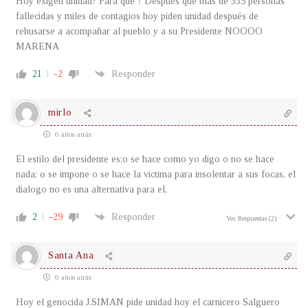
Hoy exigen unidad? Para que ? Después que más de 335 personas
fallecidas y miles de contagios hoy piden unidad después de
rehusarse a acompañar al pueblo y a su Presidente NOOOO
MARENA
21
-2
Responder
mirlo
6 años atrás
El estilo del presidente es:o se hace como yo digo o no se hace
nada; o se impone o se hace la victima para insolentar a sus focas, el
dialogo no es una alternativa para el.
2
-29
Responder
Ver Respuestas
(2)
Santa Ana
6 años atrás
Hoy el genocida J.SIMAN pide unidad hoy el carnicero Salguero