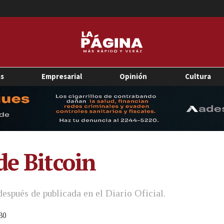
as
Empresarial
Opinión
Cultura
de Bitcoin
espués de publicada en el Diario Oficial.
30