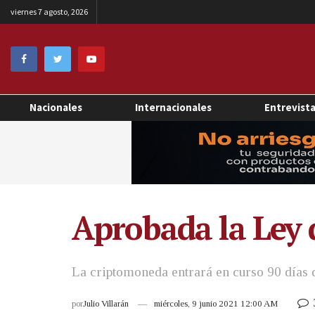
viernes 7 agosto, 2026
Nacionales
Internacionales
Entrevist
Aprobada la Ley 
La criptomoneda entrará en curso 90 días d
por
Julio Villarán
miércoles, 9 junio 2021 12:00 AM