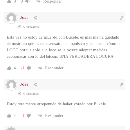
0
0
Responder
Jose
5 años atrás
Esta vez no estoy de acuerdo con Bukele, es más me ha quedado
demostrado que es un insensato, un impulsivo y que actua cómo un
LOCO porque solo a jn loco se le ocurre adoptar medidas
económicas con lo del bitcoin. UNA VERDADERA LOCURA.
4
-1
Responder
Jose
5 años atrás
Estoy totalmente arrepentido de haber votado por Bukele
3
-1
Responder