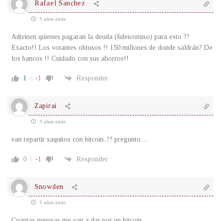
Rafael Sanchez
5 años atrás
Adivinen quienes pagaran la deuda (fideicomiso) para esto ??
Exacto!! Los votantes obtusos !! 150 millones de donde saldrán? De
los bancos !! Cuidado con sus ahorros!!
1
-1
Responder
Zapirai
5 años atrás
van repartir saquitos con bitcoin..?? pregunto…
0
-1
Responder
Snowden
5 años atrás
Cuantas pupusas me van a dar por un bitcoin