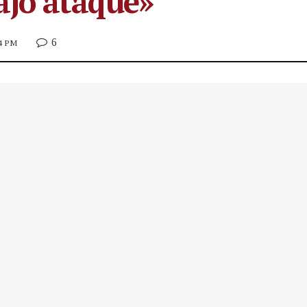
ajo ataque»
6
24 PM