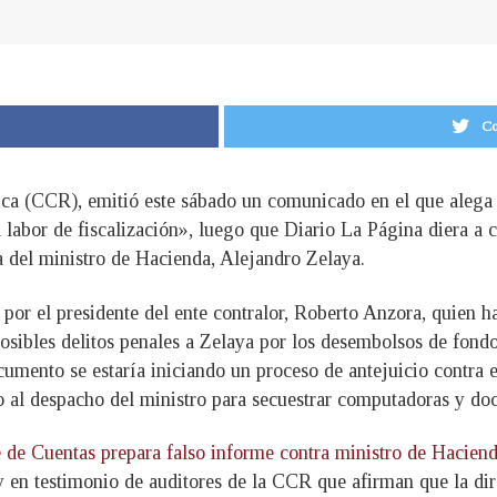
Co
ica (CCR), emitió este sábado un comunicado en el que alega 
 labor de fiscalización», luego que Diario La Página diera a c
a del ministro de Hacienda, Alejandro Zelaya.
por el presidente del ente contralor, Roberto Anzora, quien 
 posibles delitos penales a Zelaya por los desembolsos de fond
cumento se estaría iniciando un proceso de antejuicio contra el
to al despacho del ministro para secuestrar computadoras y d
 de Cuentas prepara falso informe contra ministro de Hacienda
 en testimonio de auditores de la CCR que afirman que la dir