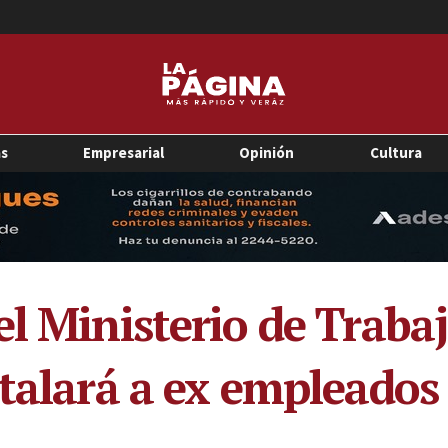
as
Empresarial
Opinión
Cultura
l Ministerio de Trabaj
stalará a ex empleados