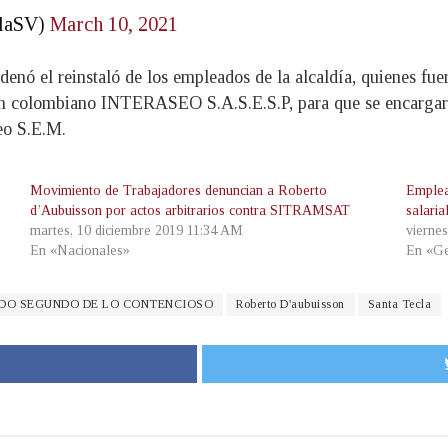
claSV)
March 10, 2021
enó el reinstaló de los empleados de la alcaldía, quienes fue
n colombiano INTERASEO S.A.S.E.S.P, para que se encargara 
eo S.E.M.
Movimiento de Trabajadores denuncian a Roberto
Emplea
d’Aubuisson por actos arbitrarios contra SITRAMSAT
salaria
martes, 10 diciembre 2019 11:34 AM
vierne
En «Nacionales»
En «Ge
DO SEGUNDO DE LO CONTENCIOSO
Roberto D'aubuisson
Santa Tecla