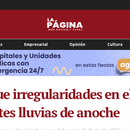
as
Empresarial
Opinión
Cultura
 irregularidades en el
rtes lluvias de anoche