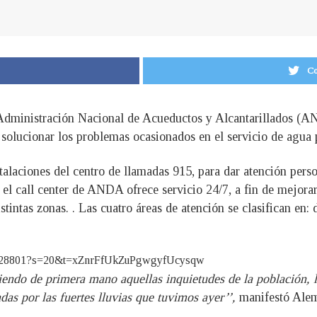
Co
Administración Nacional de Acueductos y Alcantarillados (AN
a solucionar los problemas ocasionados en el servicio de agua 
stalaciones del centro de llamadas 915, para dar atención pers
l call center de ANDA ofrece servicio 24/7, a fin de mejorar 
tintas zonas. . Las cuatro áreas de atención se clasifican en:
62828801?s=20&t=xZnrFfUkZuPgwgyfUcysqw
iendo de primera mano aquellas inquietudes de la población,
das por las fuertes lluvias que tuvimos ayer’’,
manifestó Ale