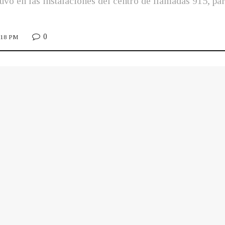
o en las instalaciones del centro de llamadas 915, par
0
1:18 PM