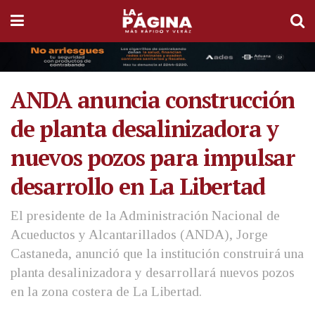
ANDA anuncia construcción
de planta desalinizadora y
nuevos pozos para impulsar
desarrollo en La Libertad
El presidente de la Administración Nacional de
Acueductos y Alcantarillados (ANDA), Jorge
Castaneda, anunció que la institución construirá una
planta desalinizadora y desarrollará nuevos pozos
en la zona costera de La Libertad.