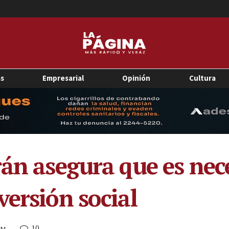
as
Empresarial
Opinión
Cultura
rán asegura que es ne
versión social
10
PM