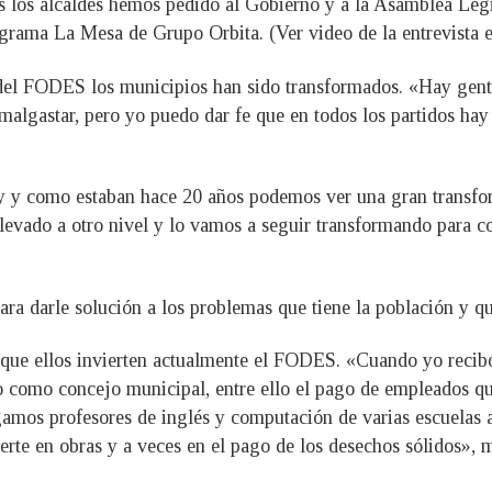
s los alcaldes hemos pedido al Gobierno y a la Asamblea Legi
rograma La Mesa de Grupo Orbita. (Ver video de la entrevista 
a del FODES los municipios han sido transformados. «Hay gen
 malgastar, pero yo puedo dar fe que en todos los partidos hay
 y como estaban hace 20 años podemos ver una gran transfor
vado a otro nivel y lo vamos a seguir transformando para con
ra darle solución a los problemas que tiene la población y qu
 la que ellos invierten actualmente el FODES. «Cuando yo reci
o como concejo municipal, entre ello el pago de empleados q
gamos profesores de inglés y computación de varias escuelas a
ierte en obras y a veces en el pago de los desechos sólidos», 