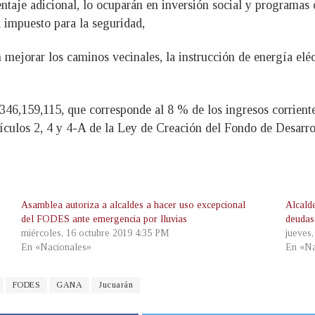
ntaje adicional, lo ocuparán en inversión social y programas o
l impuesto para la seguridad,
n mejorar los caminos vecinales, la instrucción de energía elé
6,159,115, que corresponde al 8 % de los ingresos corriente
ículos 2, 4 y 4-A de la Ley de Creación del Fondo de Desarr
Asamblea autoriza a alcaldes a hacer uso excepcional
Alcald
del FODES ante emergencia por lluvias
deudas
miércoles, 16 octubre 2019 4:35 PM
jueves
En «Nacionales»
En «Na
FODES
GANA
Jucuarán