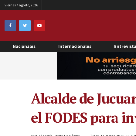
viernes 7 agosto, 2026
Nacionales
Internacionales
Entrevist
Alcalde de Jucua
el FODES para in
por
Redacción Diario La Página
lunes, 11 marzo 2019 7:54 