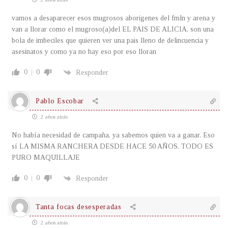
vamos a desaparecer esos mugrosos aborigenes del fmln y arena y
van a llorar como el mugroso(a)del EL PAIS DE ALICIA, son una
bola de imbeciles que quieren ver una pais lleno de delincuencia y
asesinatos y como ya no hay eso por eso lloran
0
0
Responder
Pablo Escobar
2 años atrás
No había necesidad de campaña, ya sabemos quien va a ganar. Eso
sí LA MISMA RANCHERA DESDE HACE 50 AÑOS. TODO ES
PURO MAQUILLAJE
0
0
Responder
Tanta focas desesperadas
2 años atrás