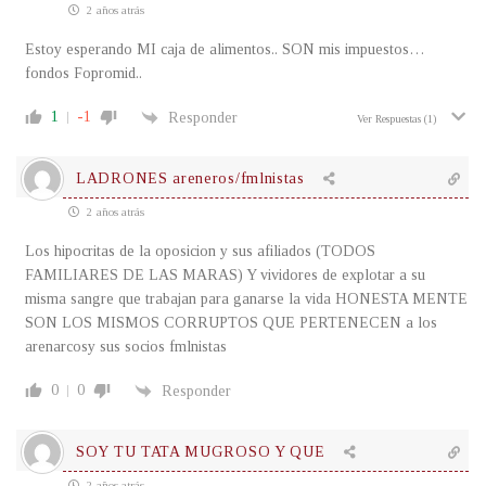
2 años atrás
Estoy esperando MI caja de alimentos.. SON mis impuestos…
fondos Fopromid..
1
-1
Responder
Ver Respuestas
(1)
LADRONES areneros/fmlnistas
2 años atrás
Los hipocritas de la oposicion y sus afiliados (TODOS
FAMILIARES DE LAS MARAS) Y vividores de explotar a su
misma sangre que trabajan para ganarse la vida HONESTA MENTE
SON LOS MISMOS CORRUPTOS QUE PERTENECEN a los
arenarcosy sus socios fmlnistas
0
0
Responder
SOY TU TATA MUGROSO Y QUE
2 años atrás