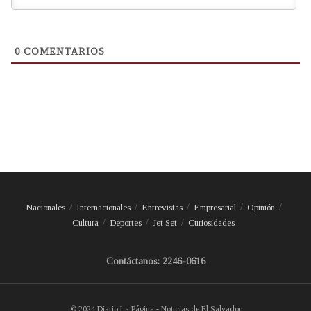
0
COMENTARIOS
Nacionales
Internacionales
Entrevistas
Empresarial
Opinión
Cultura
Deportes
Jet Set
Curiosidades
Contáctanos: 2246-0616
© 2024 Diario La Página - Noticias de El Salvador