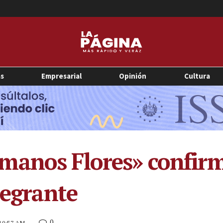
as
Empresarial
Opinión
Cultura
manos Flores» confirm
tegrante
0
 10:57 AM