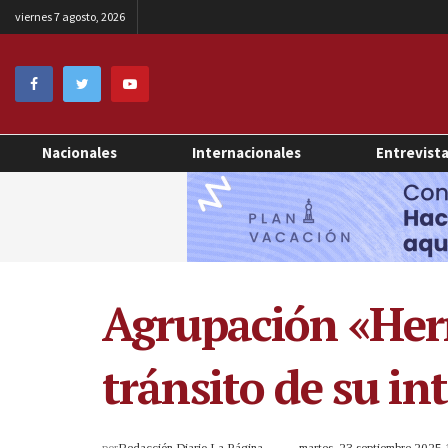
viernes 7 agosto, 2026
Nacionales
Internacionales
Entrevist
Agrupación «Her
tránsito de su in
por
Redacción Diario La Página
martes, 23 septiembre 2025