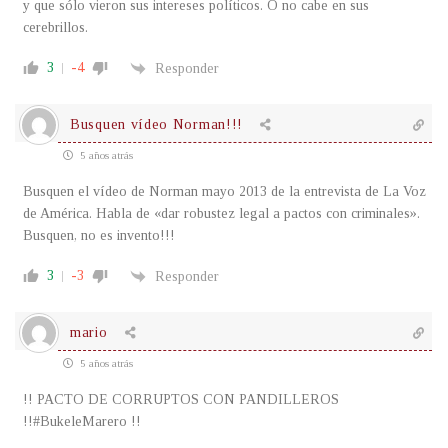
y que sólo vieron sus intereses políticos. O no cabe en sus
cerebrillos.
3
-4
Responder
Busquen vídeo Norman!!!
5 años atrás
Busquen el vídeo de Norman mayo 2013 de la entrevista de La Voz
de América. Habla de «dar robustez legal a pactos con criminales».
Busquen, no es invento!!!
3
-3
Responder
mario
5 años atrás
!! PACTO DE CORRUPTOS CON PANDILLEROS
!!#BukeleMarero !!