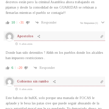
decretos están pero la criminal Asamblea ahora trabajando en
pijamas y desde la comodidad de sus GUARIDAS se rehúsan a
firmarlas mientras el pueblo se contagia!!
10
-31
Responder
Ver Respuestas
(1)
Apostolos
6 años atrás
Donde han sido detenidos ? Ahhh en los pueblos donde los alcaldes
han impuesto restricciones .
6
-20
Responder
Gobierno sin rumbo
6 años atrás
Este baboso de buKK, solo porque una manada de FOCAS le
aplaude y le besa las patas cree que puede seguir abusando de la
poca autoridad moral que le va quedando. Ya demasiado abuso, no