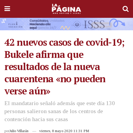
42 nuevos casos de covid-19;
Bukele afirma que
resultados de la nueva
cuarentena «no pueden
verse aún»
El mandatario señaló además que este día 130
personas salieron sanas de los centros de
contención hacia sus casas
por
Julio Villarán
viernes, 8 mayo 2020 11:31 PM