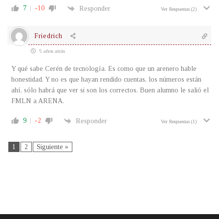
7
-10
Responder
Ver Respuestas
(2)
Friedrich
5 años atrás
Y qué sabe Cerén de tecnología. Es como que un arenero hable
honestidad. Y no es que hayan rendido cuentas, los números están
ahí, sólo habrá que ver si son los correctos. Buen alumno le salió el
FMLN a ARENA.
9
-2
Responder
Ver Respuestas
(1)
1
2
Siguiente »