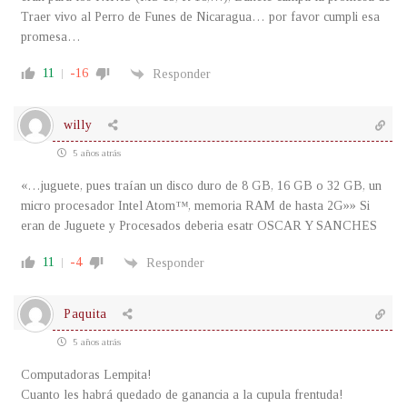
Traer vivo al Perro de Funes de Nicaragua… por favor cumpli esa
promesa…
11
-16
Responder
willy
5 años atrás
«…juguete, pues traían un disco duro de 8 GB, 16 GB o 32 GB, un
micro procesador Intel Atom™, memoria RAM de hasta 2G»» Si
eran de Juguete y Procesados deberia esatr OSCAR Y SANCHES
11
-4
Responder
Paquita
5 años atrás
Computadoras Lempita!
Cuanto les habrá quedado de ganancia a la cupula frentuda!