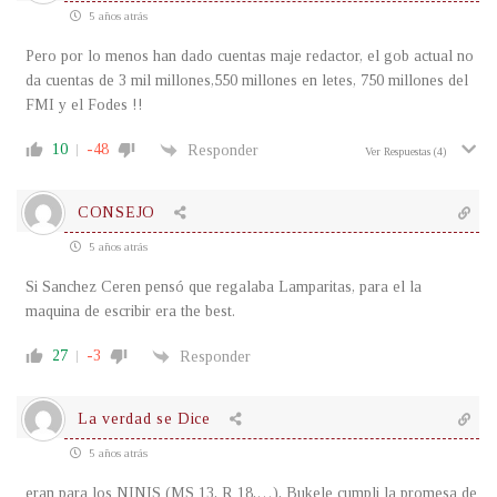
5 años atrás
Pero por lo menos han dado cuentas maje redactor, el gob actual no
da cuentas de 3 mil millones,550 millones en letes, 750 millones del
FMI y el Fodes !!
10
-48
Responder
Ver Respuestas
(4)
CONSEJO
5 años atrás
Si Sanchez Ceren pensó que regalaba Lamparitas, para el la
maquina de escribir era the best.
27
-3
Responder
La verdad se Dice
5 años atrás
eran para los NINIS (MS 13, R 18,…), Bukele cumpli la promesa de