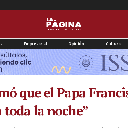
as
Empresarial
Opinión
Cultura
rmó que el Papa Franci
 toda la noche”