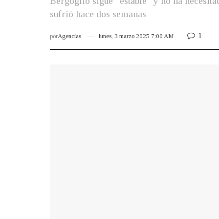
Bergoglio sigue “estable” y no ha necesita
sufrió hace dos semanas
1
por
Agencias
lunes, 3 marzo 2025 7:00 AM