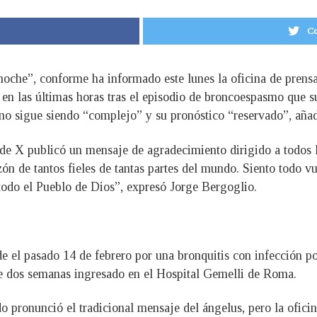
Co
noche”, conforme ha informado este lunes la oficina de prensa
 en las últimas horas tras el episodio de broncoespasmo que s
ntino sigue siendo “complejo” y su pronóstico “reservado”, añ
 de X publicó un mensaje de agradecimiento dirigido a todos l
zón de tantos fieles de tantas partes del mundo. Siento todo v
 todo el Pueblo de Dios”, expresó Jorge Bergoglio.
esde el pasado 14 de febrero por una bronquitis con infección
de dos semanas ingresado en el Hospital Gemelli de Roma.
 pronunció el tradicional mensaje del ángelus, pero la oficin