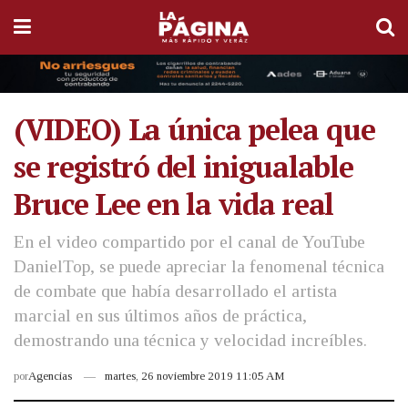
(VIDEO) La única pelea que
se registró del inigualable
Bruce Lee en la vida real
En el video compartido por el canal de YouTube
DanielTop, se puede apreciar la fenomenal técnica
de combate que había desarrollado el artista
marcial en sus últimos años de práctica,
demostrando una técnica y velocidad increíbles.
por
Agencias
martes, 26 noviembre 2019 11:05 AM