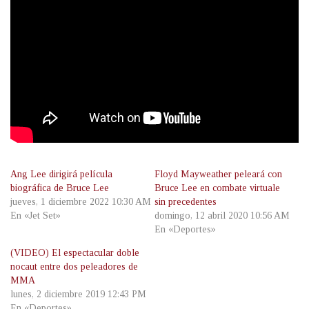
Ang Lee dirigirá película
Floyd Mayweather peleará con
biográfica de Bruce Lee
Bruce Lee en combate virtuale
jueves, 1 diciembre 2022 10:30 AM
sin precedentes
En «Jet Set»
domingo, 12 abril 2020 10:56 AM
En «Deportes»
(VIDEO) El espectacular doble
nocaut entre dos peleadores de
MMA
lunes, 2 diciembre 2019 12:43 PM
En «Deportes»