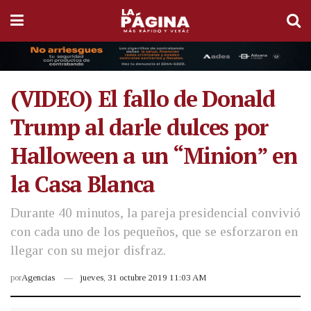
(VIDEO) El fallo de Donald
Trump al darle dulces por
Halloween a un “Minion” en
la Casa Blanca
Durante 40 minutos, la pareja presidencial convivió
con cada uno de los pequeños, que se esforzaron en
llegar con su mejor disfraz.
por
Agencias
jueves, 31 octubre 2019 11:03 AM