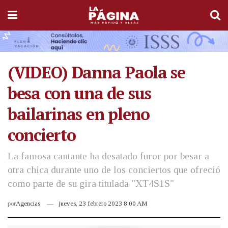
(VIDEO) Danna Paola se
besa con una de sus
bailarinas en pleno
concierto
La famosa cantante ha desatado furor por besar a
otra chica durante uno de los conciertos que ofreció
como parte de su gira titulada "XT4S1S"
por
Agencias
jueves, 23 febrero 2023 8:00 AM