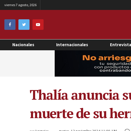
viernes 7 agosto, 2026
Nacionales
Internacionales
Entrevist
Thalía anuncia su
muerte de su he
por
Agencias
martes, 12 noviembre 2024 11:00 AM