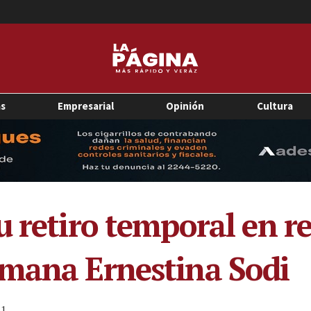
as
Empresarial
Opinión
Cultura
 retiro temporal en re
rmana Ernestina Sodi
1