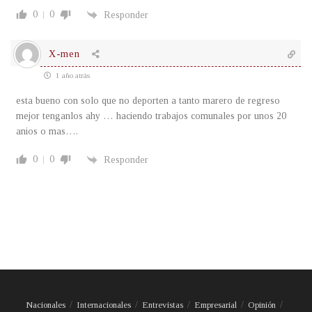
0
0
Responder
X-men
1 año atrás
esta bueno con solo que no deporten a tanto marero de regreso
mejor tenganlos ahy … haciendo trabajos comunales por unos 20
anios o mas….
0
0
Responder
Nacionales
Internacionales
Entrevistas
Empresarial
Opinión